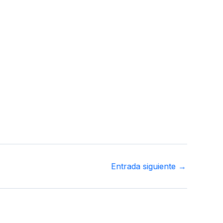
strucción
Topografía
Sanitarias
Contacto
Entrada siguiente
→